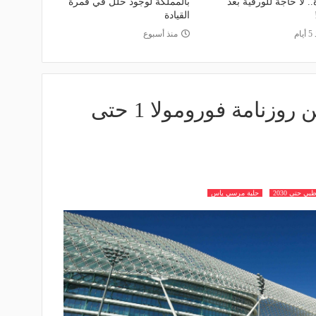
. لا حاجة للورقية بعد
بالمملكة لوجود خلل في قمرة
القيادة
ام
منذ أسبوع
رسمياً.. أبوظبي ضمن روزنامة فورومولا 1 حتى
حلبة مرسي ياس