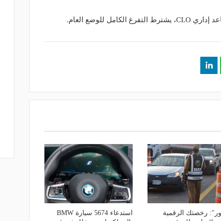
مل للوضع العام.
ور": رخصتك الرقمية
استدعاء 5674 سيارة BMW