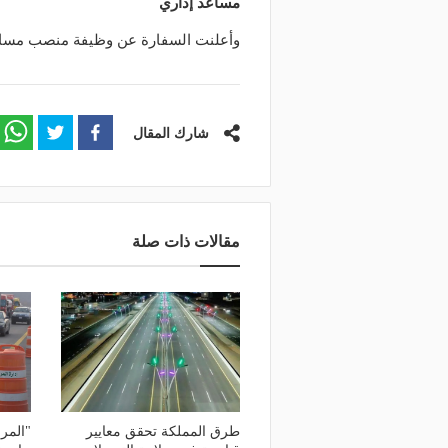
مساعد إداري
وأعلنت السفارة عن وظيفة منصب مساعد إداري CLO، يشترط التفرغ الكا
شارك المقال
مقالات ذات صلة
طرق المملكة تحقق معايير
"المر