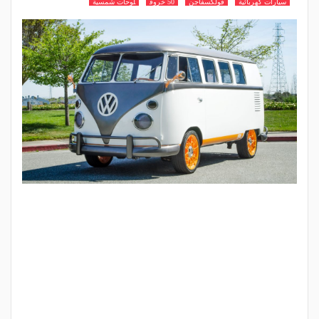
سيارات كهربائية
فولكسفاجن
50 خروف
لوحات شمسية