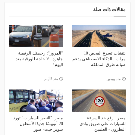
مقالات ذات صلة
بتقنيات تسرع الفحص 10
"المرور": رخصتك الرقمية
مرات.. الذكاء الاصطناعي يدعم
جاهزة.. لا حاجة للورقية بعد
صيانة طرق المملكة
اليوم!
منذ يومين
منذ 5 أيام
مصر.. رفع حد السرعة
مصر.."النصر للسيارات" تورد
للسيارات على طريق وادي
20 أتوبيسًا جديدًا لأسطول
النطرون - العلمين
سوبر جيت- صور