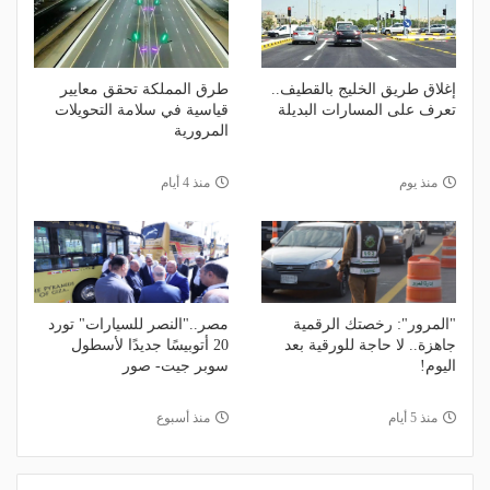
إغلاق طريق الخليج بالقطيف..
طرق المملكة تحقق معايير
تعرف على المسارات البديلة
قياسية في سلامة التحويلات
المرورية
منذ يوم
منذ 4 أيام
"المرور": رخصتك الرقمية
مصر.."النصر للسيارات" تورد
جاهزة.. لا حاجة للورقية بعد
20 أتوبيسًا جديدًا لأسطول
اليوم!
سوبر جيت- صور
منذ 5 أيام
منذ أسبوع