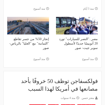
منذ 3 أيام
منذ أسبوع
مصر.."النصر للسيارات" تورد
إنجاز 50% من جسر تقاطع
20 أتوبيسًا جديدًا لأسطول
"الثمامة" مع "العليا" بالرياض-
سوبر جيت- صور
صور
منذ أسبوع
منذ أسبوع
فولكسفاجن توظف 50 خروفًا بأحد
مصانعها في أمريكا لهذا السبب
معتز حسن
منذ 4 سنوات