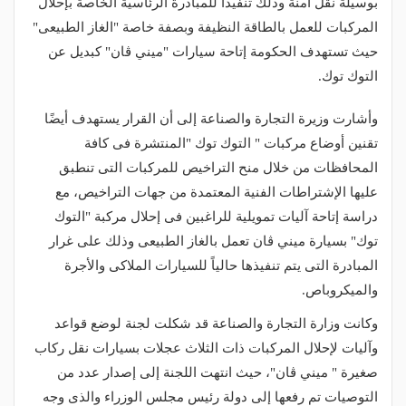
بوسيلة نقل آمنة وذلك تنفيذاً للمبادرة الرئاسية الخاصة بإحلال
المركبات للعمل بالطاقة النظيفة وبصفة خاصة "الغاز الطبيعى"
حيث تستهدف الحكومة إتاحة سيارات "ميني ڤان" كبديل عن
التوك توك.
وأشارت وزيرة التجارة والصناعة إلى أن القرار يستهدف أيضًا
تقنين أوضاع مركبات " التوك توك "المنتشرة فى كافة
المحافظات من خلال منح التراخيص للمركبات التى تنطبق
عليها الإشتراطات الفنية المعتمدة من جهات التراخيص، مع
دراسة إتاحة آليات تمويلية للراغبين فى إحلال مركبة "التوك
توك" بسيارة ميني ڤان تعمل بالغاز الطبيعى وذلك على غرار
المبادرة التى يتم تنفيذها حالياً للسيارات الملاكى والأجرة
والميكروباص.
وكانت وزارة التجارة والصناعة قد شكلت لجنة لوضع قواعد
وآليات لإحلال المركبات ذات الثلاث عجلات بسيارات نقل ركاب
صغيرة " ميني ڤان"، حيث انتهت اللجنة إلى إصدار عدد من
التوصيات تم رفعها إلى دولة رئيس مجلس الوزراء والذى وجه