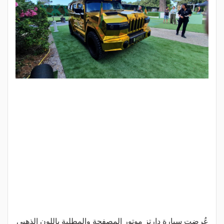
عُرضت سيارة دارتز موتور المصفحة والمطلية باللون الذهبي