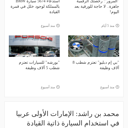
"المرور": رخصتك الرقمية
استدعاء 5674 سيارة BMW
جاهزة.. لا حاجة للورقية بعد
بالمملكة لوجود خلل في قمرة
اليوم!
القيادة
منذ 5 أيام
منذ أسبوع
"بي إم دبليو" تعتزم شطب 8
"بورشه" للسيارات تعتزم
آلاف وظيفة
شطب 5 آلاف وظيفة
منذ أسبوع
منذ أسبوع
محمد بن راشد: الإمارات الأولى عربيا
في استخدام السيارة ذاتية القيادة