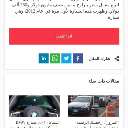
للبيع مقابل سعر يتراوح ما بين نصف مليون دولار و750 ألف
دولار. وظهرت هذه السيارة لأول مرة في عام 2012، وهي
سيارة
اقرأ المزيد
شارك المقال
مقالات ذات صلة
"المرور": رخصتك الرقمية
استدعاء 5674 سيارة BMW
جاهزة.. لا حاجة للورقية بعد
بالمملكة لوجود خلل في قمرة