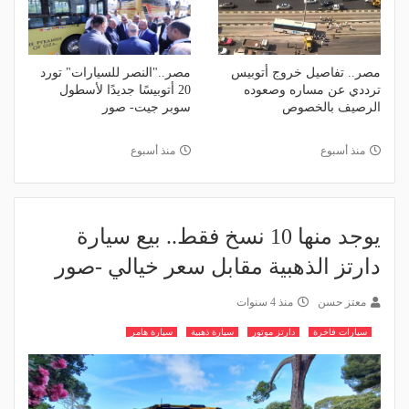
مصر.. تفاصيل خروج أتوبيس
مصر.."النصر للسيارات" تورد
ترددي عن مساره وصعوده
20 أتوبيسًا جديدًا لأسطول
الرصيف بالخصوص
سوبر جيت- صور
منذ أسبوع
منذ أسبوع
يوجد منها 10 نسخ فقط.. بيع سيارة
دارتز الذهبية مقابل سعر خيالي -صور
معتز حسن
منذ 4 سنوات
سيارات فاخرة
دارتز موتور
سيارة ذهبية
سيارة هامر