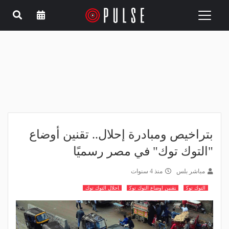
Toggle
navigation
بتراخيص ومبادرة إحلال.. تقنين أوضاع
"التوك توك" في مصر رسميًا
مباشر بلس
منذ 4 سنوات
التوك توك
تقنين اوضاع التوك توك
احلال التوك توك