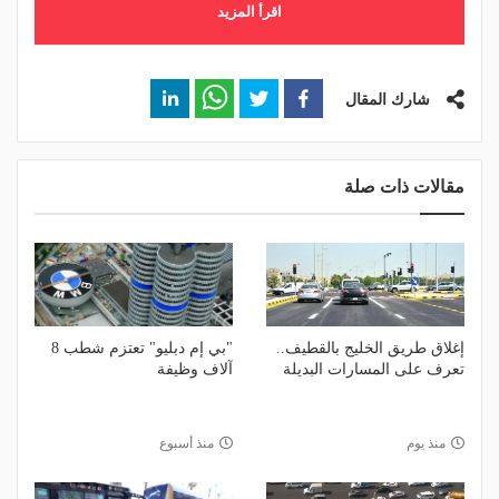
اقرأ المزيد
شارك المقال
مقالات ذات صلة
إغلاق طريق الخليج بالقطيف..
"بي إم دبليو" تعتزم شطب 8
تعرف على المسارات البديلة
آلاف وظيفة
منذ يوم
منذ أسبوع