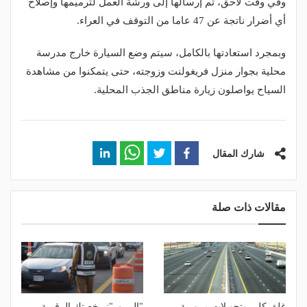
وفي وقت لاحق، تم إرسالها إلى ورشة العمل لترميمها وإصلاح
أي أضرار ناتجة عن 47 عاما من التوقف في العراء.
وبمجرد استعادتها بالكامل، سيتم وضع السيارة خارج مدرسة
محلية بجوار منزل فريغولنت وزوجته، حتى يتمكنوا من مشاهدة
السياح يواصلون زيارة مناطق الجذب المحلية.
شارك المقال
مقالات ذات صلة
غلق كلي وتحويلات مرورية
"المرور": رخصتك الرقمية