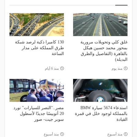
غلق كلي وتحويلات مرورية
130 كاميرا ذكية لرصد شبكة
بمحور محمد حسين هيكل
طرق المملكة على مدار
بالقاهرة (التفاصيل والطرق
الساعة
البديلة)
منذ يوم
منذ 6 أيام
استدعاء 5674 سيارة BMW
مصر.."النصر للسيارات" تورد
بالمملكة لوجود خلل في قمرة
20 أتوبيسًا جديدًا لأسطول
القيادة
سوبر جيت- صور
منذ أسبوع
منذ أسبوع