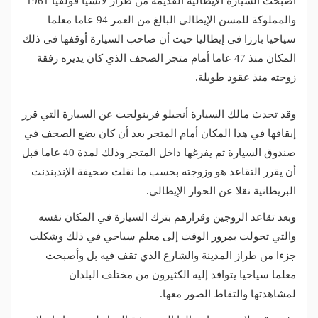
أصبحت السيارة الإيطالية القديمة من طراز لانسيا فولفيا 1961
والمملوكة للمسن الإيطالي البالغ من العمر 94 عاما معلما
سياحيا بارزا في إيطاليا حيث أن صاحب السيارة أوقفها في ذلك
المكان منذ 47 عاما أمام متجر الصحف الذي كان يديره رفقة
زوجته منذ عقود طويلة.
وقد تحدث مالك السيارة أنجيلو فرينولجت عن السيارة التي قرر
إيقافها في هذا المكان أمام المتجر بعد أن كان يضع الصحف في
صندوق السيارة ثم يفرغها داخل المتجر وذلك لمدة 40 عاما قبل
أن يقرر التقاعد هو وزوجته بحسب ما نقلت صحيفة الإندبندنت
البريطانية نقلا عن الحوار الإيطالي.
وبعد تقاعد الزوجين وقرارهم بترك السيارة في المكان نفسه
والتي تحولت بمرور الوقت إلى معلم سياحي في ذلك وشكلت
جزءا من طراز المدينة والشارع الذي تقف فيه بل وأصبحت
معلما سياحيا يتوافد إليه الكثيرون من مختلف البلدان
لمشاهدتها والتقاط الصور معها.