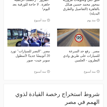
بمحور محمد حسين هيكل
جاهزة.. لا حاجة للورقية بعد
بالقاهرة (التفاصيل والطرق
اليوم!
البديلة)
منذ يوم
منذ أسبوع
مصر.. رفع حد السرعة
مصر.."النصر للسيارات" تورد
للسيارات على طريق وادي
20 أتوبيسًا جديدًا لأسطول
النطرون - العلمين
سوبر جيت- صور
منذ أسبوع
منذ أسبوع
شروط استخراج رخصة القيادة لذوي
الهمم في مصر