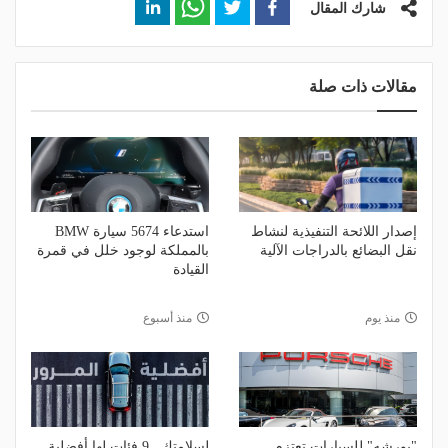
شارك المقال
مقالات ذات صلة
إصدار اللائحة التنفيذية لنشاط
استدعاء 5674 سيارة BMW
نقل البضائع بالدراجات الآلية
بالمملكة لوجود خلل في قمرة
القيادة
منذ يوم
منذ أسبوع
"بورشه" للسيارات تعتزم
لسلامتك.. 9 فئات لها أفضلية