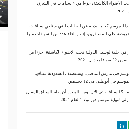
تشرين الثاني في حلبة لوسيل الدولية تحت الأضواء الكاشفة، جزءا من 4 سباقات في الشرق
إغ
عل
تبر استقبال​ قطر​ لسباق فورمولا-1 هذا الموسم كحلبة بديلة عن الحلبات التي ستلغي سباقات
روضة على المسافرين، إذ تم إلغاء عدد من السباقات منها
سباق، المقرر يوم 21 نوفمبر في حلبة لوسيل الدولية تحت الأضواء الكاشفة، جزءا من
للموسم في مارس الماضي، وتستضيف السعودية سباقها
في أبوظبي في 12 ديسمبر.
جدير بالذكر أن الموسم الحالي شهد إقامة 15 سباقا حتى الآن، ومن المقرر أن يقام السباق المقبل