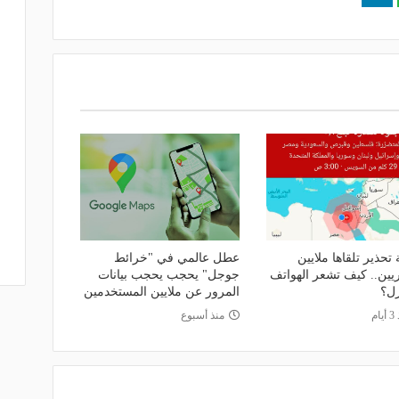
تحذير تلقاها ملايين
عطل عالمي في "خرائط
يين.. كيف تشعر الهواتف
جوجل" يحجب يحجب بيانات
زل؟
المرور عن ملايين المستخدمين
ام
منذ أسبوع