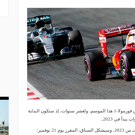
أعلنت دولة قطر ​رسميًا، استضافة سباق فورمولا-1 هذا الموسم، ولعشر سنوات، إذ ستكون البداية
ووقعت قطر مع الفورمولا-1 لـ 10 سنوات من 2023، وسيشكل السباق، المقرر يوم 21 نوفمبر/