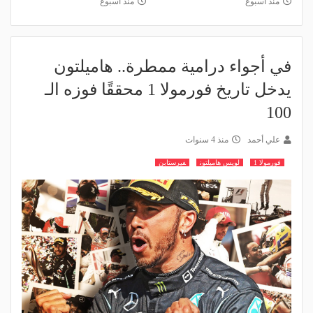
منذ أسبوع
منذ أسبوع
في أجواء درامية ممطرة.. هاميلتون
يدخل تاريخ فورمولا 1 محققًا فوزه الـ
100
علي أحمد
منذ 4 سنوات
فورمولا 1
لويس هاميلتون
فيرستابن