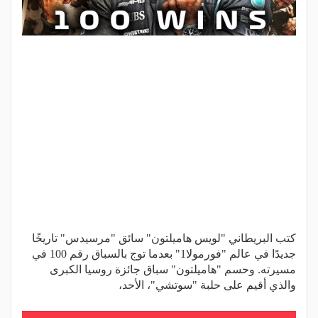
كتب البريطاني "لويس هاميلتون" سائق "مرسيدس" تاريخًا
جديدًا في عالم "فورمولا1" بعدما توج بالسباق رقم 100 في
مسيرته. وحسم "هاميلتون" سباق جائزة روسيا الكبرى
والذي أقيم على حلبة "سوتشي"، الأحد،