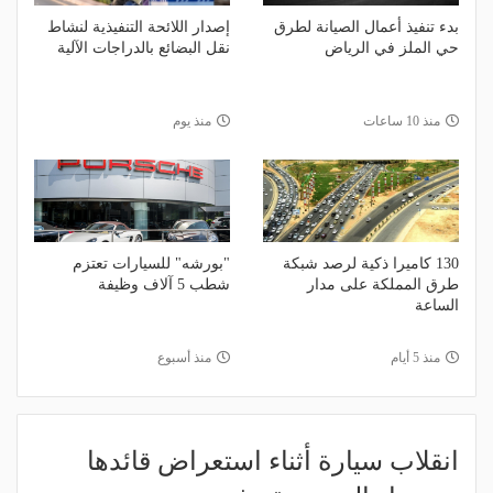
بدء تنفيذ أعمال الصيانة لطرق
إصدار اللائحة التنفيذية لنشاط
حي الملز في الرياض
نقل البضائع بالدراجات الآلية
منذ 10 ساعات
منذ يوم
130 كاميرا ذكية لرصد شبكة
"بورشه" للسيارات تعتزم
طرق المملكة على مدار
شطب 5 آلاف وظيفة
الساعة
منذ 5 أيام
منذ أسبوع
انقلاب سيارة أثناء استعراض قائدها