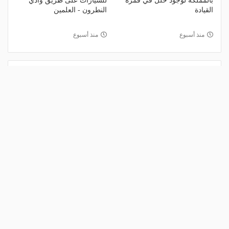
بالمملكة لوجود خلل في قمرة
للسيارات على طريق وادي
القيادة
النطرون - العلمين
منذ أسبوع
منذ أسبوع
الأكثر مشاهدة
1
بدء تنفيذ أعمال الصيانة لطرق حي الملز
في الرياض
منذ 10 ساعات
2
إصدار اللائحة التنفيذية لنشاط نقل البضائع
بالدراجات الآلية
منذ يوم
3
غلق كلي وتحويلات مرورية بمحور محمد
حسين هيكل بالقاهرة (التفاصيل والطرق