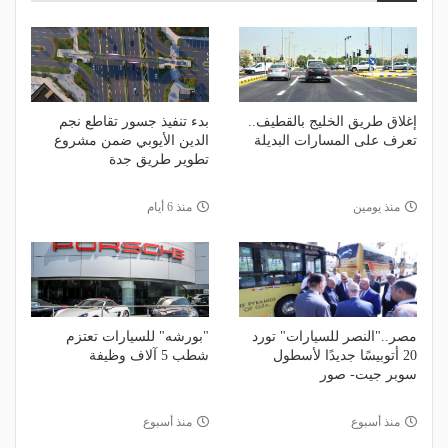
إغلاق طريق الخليج بالقطيف..
بدء تنفيذ جسور تقاطع نجم
تعرف على المسارات البديلة
الدين الأيوبي ضمن مشروع
تطوير طريق جدة
منذ يومين
منذ 6 أيام
مصر.."النصر للسيارات" تورد
"بورشه" للسيارات تعتزم
20 أتوبيسًا جديدًا لأسطول
شطب 5 آلاف وظيفة
سوبر جيت- صور
منذ أسبوع
منذ أسبوع