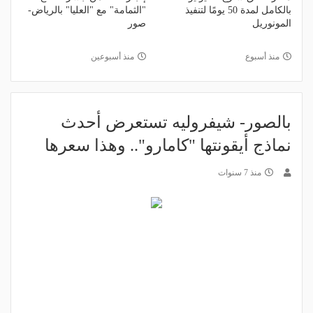
بالكامل لمدة 50 يومًا لتنفيذ
"الثمامة" مع "العليا" بالرياض-
المونوريل
صور
منذ أسبوع
منذ أسبوعين
بالصور- شيفروليه تستعرض أحدث
نماذج أيقونتها "كامارو".. وهذا سعرها
منذ 7 سنوات