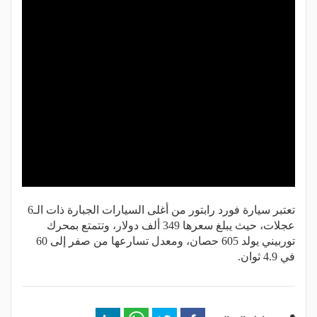
تعتبر سيارة فورد رابتور من أغلى السيارات الجبارة ذات الـ6
عجلات، حيث يبلغ سعرها 349 ألف دولار، وتتمتع بمحرك
توربيني يولد 605 حصان، ومعدل تسارعها من صفر إلى 60
في 4.9 ثوان.