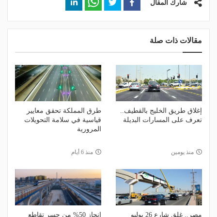
شارك المقال
مقالات ذات صلة
إغلاق طريق الخليج بالقطيف..
طرق المملكة تحقق معايير
تعرف على المسارات البديلة
قياسية في سلامة التحويلات
المرورية
منذ يومين
منذ 6 أيام
مصر.. غلق شارع 26 يوليو
إنجاز 50% من جسر تقاطع