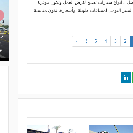
وفي الصفحات التالية، نستعرض لكم أفضل 5 أنواع سيارات تصلح لغرض العمل وتكون موفرة
السير اليومي لمسافات طويلة، وأسعارها تكون مناسبة
منذ ساعة
»
⟩
5
4
3
2
يف.. تعرف
إصدار اللائحة التنفيذية لنشاط نقل
إغ
البضائع بالدراجات الآلية
عل