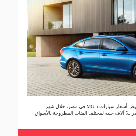
كشف عدد من تجار السيارات عن تخفيض أسعار سيارات MG 5 في مصر، خلال شهر
أغسطس الحالي، وانخفضت إلى ما يقدر بـ5 آلاف جنيه لمختلف الفئات المطروحة بالأسواق