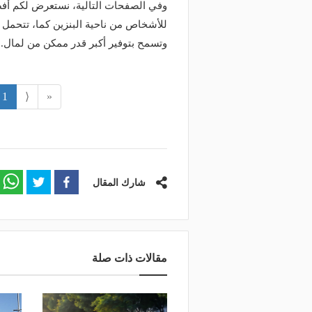
للأشخاص من ناحية البنزين كما، تتحمل 
وتسمح بتوفير أكبر قدر ممكن من لمال.
منذ ساعة
منذ يوم
1
⟨
«
دار اللائحة التنفيذية لنشاط نقل
إغلاق طريق الخليج بالقط
ضائع بالدراجات الآلية
على المسارات البديلة
شارك المقال
مقالات ذات صلة