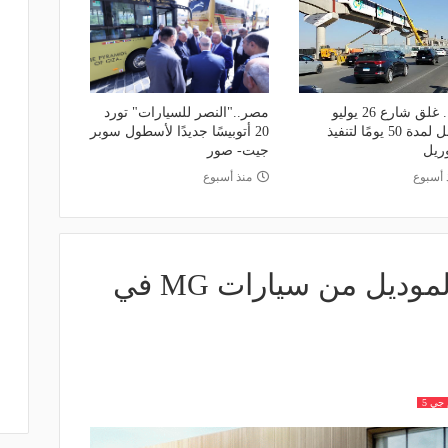
مصر.. غلق شارع 26 يوليو
مصر.."النصر للسيارات" تورد
بالكامل لمدة 50 يومًا لتنفيذ
20 أتوبيسًا جديدًا لأسطول سوبر
وريل
جيت- صور
 أسبوع
منذ أسبوع
انخفاض أسعار هذا الموديل من سيارات MG في
جي 5