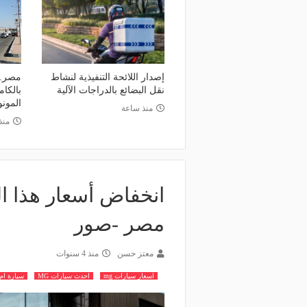
إصدار اللائحة التنفيذية لنشاط
نقل البضائع بالدراجات الآلية
المون
منذ ساعة
منذ
مصر -صور
معتز حسن
منذ 4 سنوات
اسعار سيارات mg
احدث سيارات MG
سيارة ام 