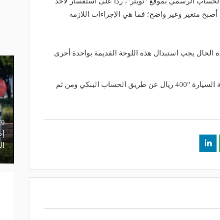
لحساب الرسمي بموقع "تويتر"، ردًا على استفسار لأحد
ا أصبح متغير وغير واضح؛ فما هي الإجراءات اللازمة
ه الحال يجب استبدال هذه اللوحة القديمة بواحدة أخرى
وتابع إنه يجب سداد رسوم استبدال لوحة السيارة "400 ريال عن طريق الحساب البنكي ومن ثم
منذ 5 ساعات
غلق كلي وتحويلات مرورية بمحور محمد
لمرور يحذر من
حسين هيكل بالقاهرة (التفاصيل والطرق
إص
البديلة)
ال