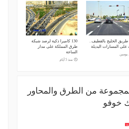
 طريق الخليج بالقطيف..
130 كاميرا ذكية لرصد شبكة
على المسارات البديلة
طرق المملكة على مدار
الساعة
 يومين
منذ 5 أيام
 لمجموعة من الطرق والمحاور
ك خوفو
ة