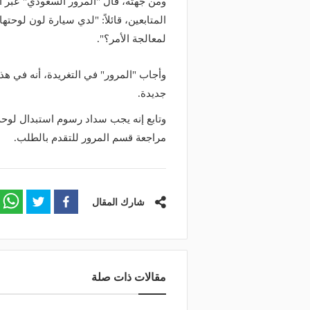
ومن جهته، قال "المرور السعودي" عبر ا
المتابعين، قائلاً: "لدي سيارة لون لوحته
لمعالجة الأمر؟".
وأجاب "المرور" في التغريدة، أنه في هذ
جديدة.
مراجعة قسم المرور للتقدم بالطلب.
منذ 22 ساعة
منذ 4 ساعات
دار اللائحة التنفيذية لنشاط نقل
غرامة 2000 ريال.. ا
شارك المقال
ضائع بالدراجات الآلية
لوحات المركبة التالفة
مقالات ذات صلة