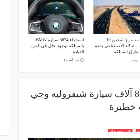
بتقنيات تسرع الفحص 10
استدعاء 5674 سيارة BMW
. الذكاء الاصطناعي يدعم
بالمملكة لوجود خلل في قمرة
 طرق المملكة
القيادة
 يومين
منذ أسبوع
السعودية.. استدعاء 8 آلاف سيارة شيفروليه وجي
 خطيرة
ية
جي إم سي يوكن