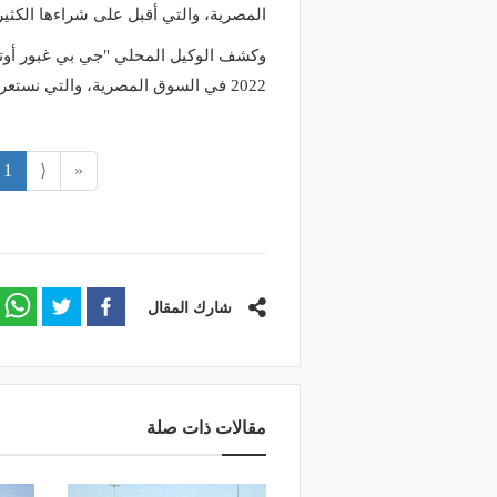
المصرية، والتي أقبل على شراءها الكثير
وكشف الوكيل المحلي "جي بي غبور أوتو"
2022 في السوق المصرية، والتي نستعرضها لكم في الصفحات التالية.
منذ يومين
منذ 19 ساعة
بتقنيات تسرع الفحص 10 مرات.. الذكاء
إغلاق طريق الخليج بالقط
1
⟨
«
اصطناعي يدعم صيانة طرق المملكة
على المسارات البديلة
شارك المقال
مقالات ذات صلة