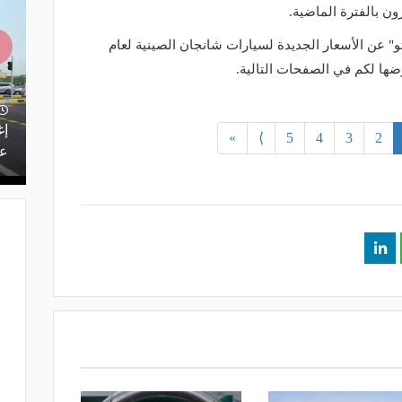
ون بالفترة الماضية.
 عن الأسعار الجديدة لسيارات شانجان الصينية لعام
منذ يومين
يف.. تعرف
بتقنيات تسرع الفحص 10 مرات.. الذكاء
إغ
»
⟩
5
4
3
2
الاصطناعي يدعم صيانة طرق المملكة
عل