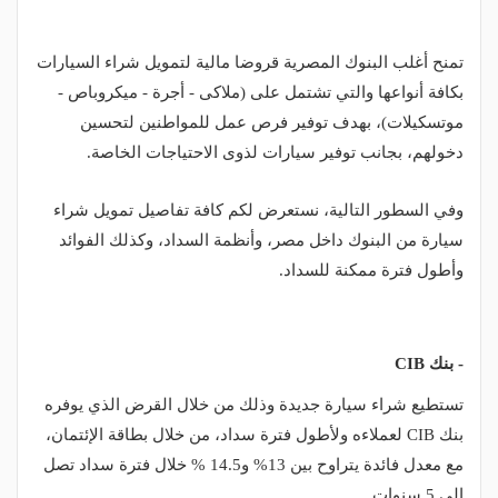
تمنح أغلب البنوك المصرية قروضا مالية لتمويل شراء السيارات
بكافة أنواعها والتي تشتمل على (ملاكى - أجرة - ميكروباص -
موتسكيلات)، بهدف توفير فرص عمل للمواطنين لتحسين
دخولهم، بجانب توفير سيارات لذوى الاحتياجات الخاصة.
وفي السطور التالية، نستعرض لكم كافة تفاصيل تمويل شراء
سيارة من البنوك داخل مصر، وأنظمة السداد، وكذلك الفوائد
وأطول فترة ممكنة للسداد.
- بنك CIB
تستطيع شراء سيارة جديدة وذلك من خلال القرض الذي يوفره
بنك CIB لعملاءه ولأطول فترة سداد، من خلال بطاقة الإئتمان،
مع معدل فائدة يتراوح بين 13% و14.5 % خلال فترة سداد تصل
إلى 5 سنوات.