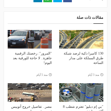
مقالات ذات صلة
130 كاميرا ذكية لرصد شبكة
"المرور": رخصتك الرقمية
طرق المملكة على مدار
جاهزة.. لا حاجة للورقية بعد
الساعة
اليوم!
منذ 3 أيام
منذ 5 أيام
"بي إم دبليو" تعتزم شطب 8
مصر.. تفاصيل خروج أتوبيس