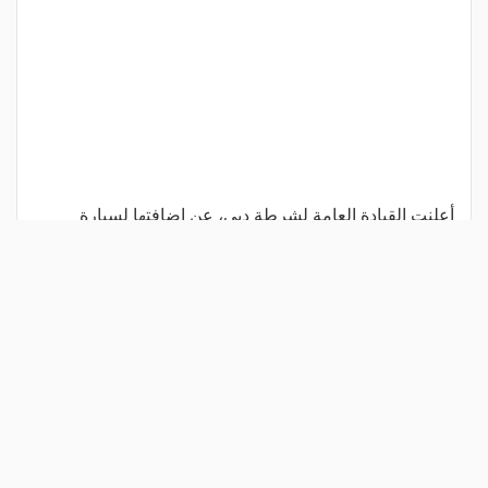
أعلنت القيادة العامة لشرطة دبي، عن إضافتها لسيارة
فاخرة جديدة لأسطول سيارات دورياتها، وهي تويوتا لاند
كروزر الجديدة 2022. وقال القائد العام لشرطة دبي، اللواء
عبدالله خليفة المري، إن شرطة
اقرأ المزيد
شارك المقال