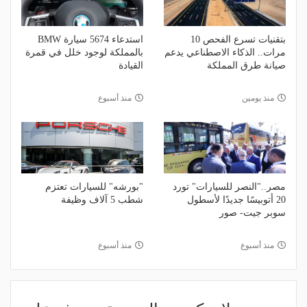
بتقنيات تسرع الفحص 10
استدعاء 5674 سيارة BMW
مرات.. الذكاء الاصطناعي يدعم
بالمملكة لوجود خلل في قمرة
صيانة طرق المملكة
القيادة
منذ يومين
منذ أسبوع
مصر.."النصر للسيارات" تورد
"بورشه" للسيارات تعتزم
20 أتوبيسًا جديدًا لأسطول
شطب 5 آلاف وظيفة
سوبر جيت- صور
منذ أسبوع
منذ أسبوع