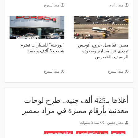
منذ 5 أيام
منذ أسبوع
مصر.. تفاصيل خروج أتوبيس
"بورشه" للسيارات تعتزم
ترددي عن مساره وصعوده
شطب 5 آلاف وظيفة
الرصيف بالخصوص
منذ أسبوع
منذ أسبوع
أغلاها بـ425 ألف جنيه.. طرح لوحات
معدنية بأرقام مميزة في مزاد بمصر
معتز حسن
منذ 5 سنوات
مزاد علني
وزارة الداخلية المصرية
لوحات معدنية مميزة