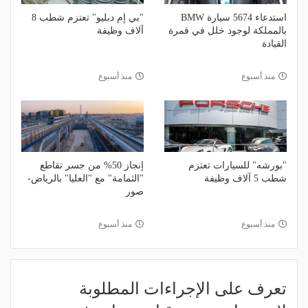
استدعاء 5674 سيارة BMW
"بي إم دبليو" تعتزم شطب 8
بالمملكة لوجود خلل في قمرة
آلاف وظيفة
القيادة
منذ أسبوع
منذ أسبوع
"بورشه" للسيارات تعتزم
إنجاز 50% من جسر تقاطع
شطب 5 آلاف وظيفة
"الثمامة" مع "العليا" بالرياض-
صور
منذ أسبوع
منذ أسبوع
تعرف على الإجراءات المطلوبة