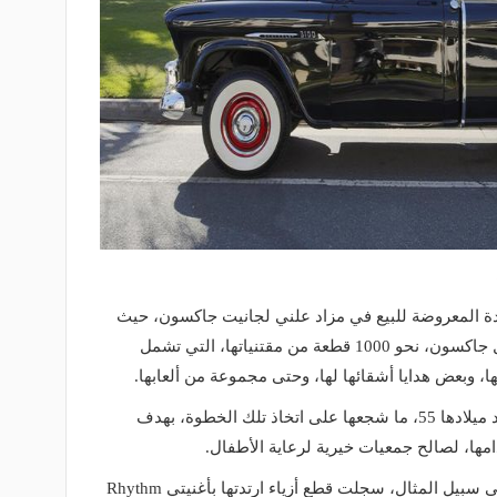
دة المعروضة للبيع في مزاد علني لجانيت جاكسون، حيث
عرضت أخت مغني البوب الشهير مايكل جاكسون، نحو 1000 قطعة من مقتنياتها، التي تشمل
ها، وبعض هدايا أشقائها لها، وحتى مجموعة من ألعابها.
ويتزامن العرض مع احتفال جاسكون بعيد ميلادها 55، ما شجعها على اتخاذ تلك الخطوة، بهدف
ها، لصالح جمعيات خيرية لرعاية الأطفال.
وحققت جميع القطع أرقامًا قياسية، فعلى سبيل المثال، سجلت قطع أزياء ارتدتها بأغنيتي Rhythm