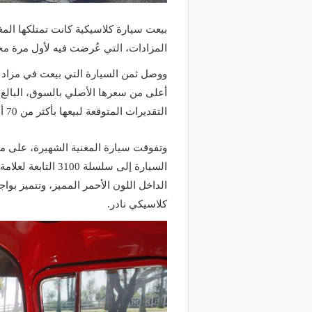
بيعت سيارة كلاسيكية كانت تمتلكها الم
المزادات، التي عُرضت فيه لأول مرة مج
منذ يوم
منذ 16 ساعة
بتقنيات تسرع الفحص 10 مرات.. الذكاء
إغلاق طريق الخليج بالقط
التقديرات المتوقعة لبيعها بأكثر من 70 ألف دولار، بحسب مجلة فوربس.
اصطناعي يدعم صيانة طرق المملكة
على المسارات البديلة
الداخل اللون الأحمر المميز، وتتميز بوا
كلاسيكي نادر.