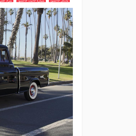
مايكل جاكسون
سيارة جانيت جاكسون
مزاد علن