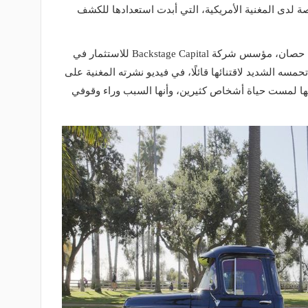
 لدى المغنية الأمريكية، التي أبدت استعدادها للكشف
واشترى السيارة، التي تبلغ سرعتها 155 حصان، مؤسس شركة Backstage Capital للاستثمار في
حمسه الشديد لاقتنائها قائلًا، في فيديو نشرته المغنية على
أنها لمست حياة أشخاص كثيرين، وأنها السبب وراء وقوفي