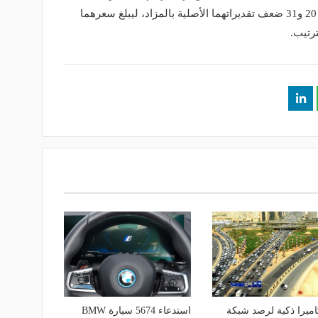
Nation وScream Music الشهيرتين، نحو 20 و31 ضعف تقديراتهما الأصلية بالمزاد، ليبلغ سعرهما
1 كاميرا ذكية لرصد شبكة
استدعاء 5674 سيارة BMW