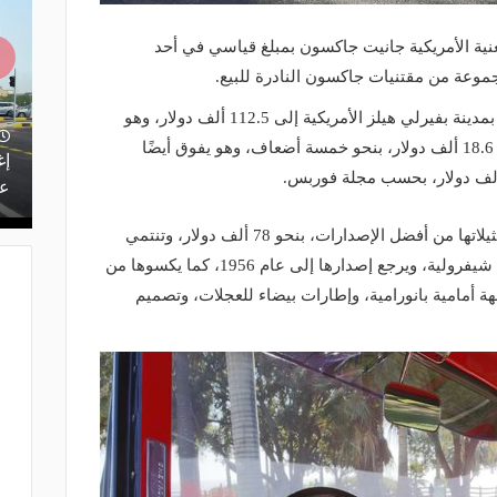
غنية الأمريكية جانيت جاكسون بمبلغ قياسي في أحد
موعة من مقتنيات جاكسون النادرة للبيع.
ووصل ثمن السيارة التي بيعت في مزاد بمدينة بفيرلي هيلز الأمريكية إلى 112.5 ألف دولار، وهو
منذ يوم
أعلى من سعرها الأصلي بالسوق، البالغ 18.6 ألف دولار، بنحو خمسة أضعاف، وهو يفوق أيضًا
يف.. تعرف
بتقنيات تسرع الفحص 10 مرات.. الذكاء
إغ
الاصطناعي يدعم صيانة طرق المملكة
عل
وتفوقت سيارة المغنية الشهيرة، على مثيلاتها من أفضل الإصدارات، بنحو 78 ألف دولار، وتنتمي
السيارة إلى سلسلة 3100 التابعة لعلامة شيفرولية، ويرجع إصدارها إلى عام 1956، كما يكسوها من
جهة أمامية بانورامية، وإطارات بيضاء للعجلات، وتصميم