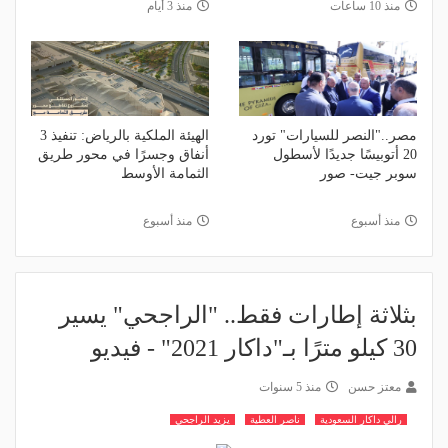
منذ 10 ساعات
منذ 3 أيام
مصر.."النصر للسيارات" تورد
الهيئة الملكية بالرياض: تنفيذ 3
20 أتوبيسًا جديدًا لأسطول
أنفاق وجسرًا في محور طريق
سوبر جيت- صور
الثمامة الأوسط
منذ أسبوع
منذ أسبوع
بثلاثة إطارات فقط.. "الراجحي" يسير
30 كيلو مترًا بـ"داكار 2021" - فيديو
معتز حسن
منذ 5 سنوات
رالي داكار السعودية
ناصر العطية
يزيد الراجحي