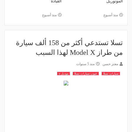
المونوريل
القيادة
منذ أسبوع
منذ أسبوع
تسلا تستدعي أكثر من 158 ألف سيارة
من طراز Model X لهذا السبب
معتز حسن
منذ 5 سنوات
سيارات تسلا
عيوب سيارات تسلا
موديل x