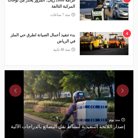
غرامة 2000 ريال.. المرور يحذر من لوحات
المركبة التالفة
منذ 7 ساعات
4
بدء تنفيذ أعمال الصيانة لطرق حي الملز
في الرياض
منذ 48 ثانية
منذ يوم
إصدار اللائحة التنفيذية لنشاط نقل البضائع بالدراجات الآلية