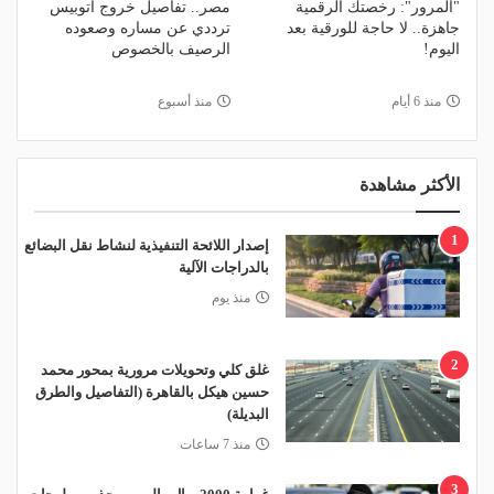
"المرور": رخصتك الرقمية
مصر.. تفاصيل خروج أتوبيس
جاهزة.. لا حاجة للورقية بعد
ترددي عن مساره وصعوده
اليوم!
الرصيف بالخصوص
منذ 6 أيام
منذ أسبوع
الأكثر مشاهدة
1
إصدار اللائحة التنفيذية لنشاط نقل البضائع
بالدراجات الآلية
منذ يوم
2
غلق كلي وتحويلات مرورية بمحور محمد
حسين هيكل بالقاهرة (التفاصيل والطرق
البديلة)
منذ 7 ساعات
3