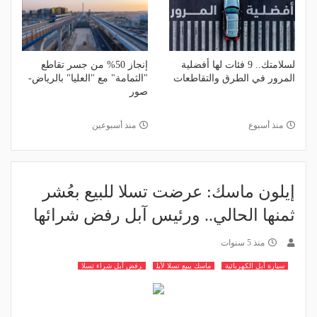
لسلامتك.. 9 فئات لها أفضلية
إنجاز 50% من جسر تقاطع
المرور في الطرق والتقاطعات
"الثمامة" مع "العليا" بالرياض-
صور
منذ أسبوع
منذ أسبوعين
إيلون ماسك: عرضت تسلا للبيع بعُشر
ثمنها الحالي.. ورئيس آبل رفض شرائها
منذ 5 سنوات
سيارة آبل الكهربائية
ماسك يبيع تسلا لآبل
رفض آبل شراء تسلا