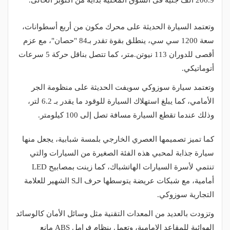
206.9 ألف جنيه فى السوق المحلية بداية من أكتوبر الحالى.
وتعتمد السيارة الحديثة على محرك مكون من أربع أسطوانات،
سعة 1200 سي سي، ينطلق بقوة تقدر بـ84 "حصان"، مع عزم
أقصى للدوران 113 نيوتن.متر، كما تتصل بناقل حركة 5 سرعات
أتوماتيكي.
وتعتمد سيارة سوزوكي سويفت الحديثة على منظومة الجر
الأمامي، كما يبلغ استهلاك السيارة للوقود ما يقدر بـ 6.2 لتر،
وذلك عندما تقطع السيارة مسافة تصل إلى 100 كيلومتر.
كما تميز تصميمها العصري الخارجي بلمسة شبابية، يجعل منها
سيارة جذابة لمحبي هذه الفئة الصغيرة من السيارات والتي
تنتمي لأسرة السيارات الهاتشباك، كما زينت بمصابيح LED
أمامية، مع شبكات عريضة يتوسطها حرف الـS الشهير للعلامة
التجارية سوزوكي.
وتزودت بالعديد من المعدات التقنية مثل وسائل الأمان كالوسائد
الهوائية للمقاعد الامامية، وتعمل بنظام فرامل ABS مانع