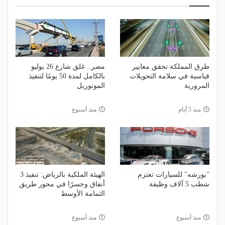
طرق المملكة تحقق معايير
مصر.. غلق شارع 26 يوليو
قياسية في سلامة التحويلات
بالكامل لمدة 50 يومًا لتنفيذ
المرورية
المونوريل
منذ 5 أيام
منذ أسبوع
"بورشه" للسيارات تعتزم
الهيئة الملكية بالرياض: تنفيذ 3
شطب 5 آلاف وظيفة
أنفاق وجسرًا في محور طريق
الثمامة الأوسط
منذ أسبوع
منذ أسبوع