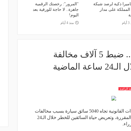
1 كاميرا ذكية لرصد شبكة
"المرور": رخصتك الرقمية
لمملكة على مدار
جاهزة.. لا حاجة للورقية بعد
ة
اليوم!
ام
منذ 4 أيام
منها السرعة الزائدة.. ضبط 5 آلاف مخالفة
الماضية
 الزائدة
اتخذت وزارة الداخلية المصرية الإجراءات القانونية تجاه 5040 سائق سيارة بسبب مخالفات
مرورية متنوعة أغلبها لتجاوز السرعة المقررة، وتعريض حياة السائقين للخطر خلال الـ24
راء.