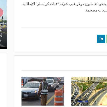
يُذكر أن هناك غرامة فرضتها اللجنة تقدر بنحو 40 مليون دولار على شركة "فيات كرايسلر" الإيطالية
مبيعات مضخمة.
منذ يوم
يف.. تعرف
بتقنيات تسرع الفحص 10 مرات.. الذكاء
إغ
الاصطناعي يدعم صيانة طرق المملكة
عل