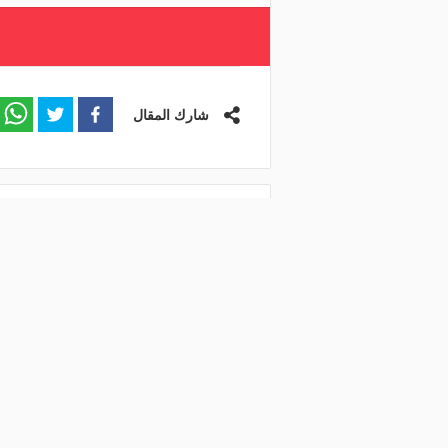
شارك المقال
مقالات ذات صلة
بتقنيات تسرع الفحص 10
"المر
مرات.. الذكاء الاصطناعي يدعم
جاهزة.