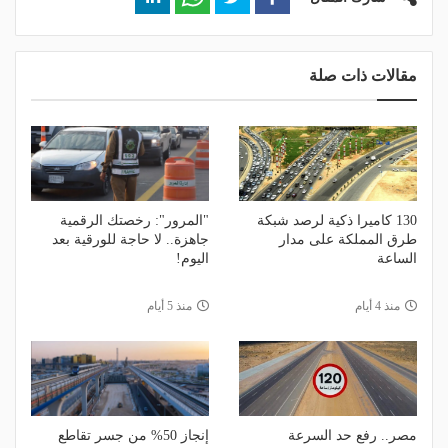
مقالات ذات صلة
130 كاميرا ذكية لرصد شبكة
"المرور": رخصتك الرقمية
طرق المملكة على مدار
جاهزة.. لا حاجة للورقية بعد
الساعة
اليوم!
منذ 4 أيام
منذ 5 أيام
مصر.. رفع حد السرعة
إنجاز 50% من جسر تقاطع