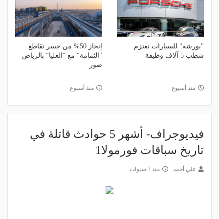
"بورشه" للسيارات تعتزم
إنجاز 50% من جسر تقاطع
شطب 5 آلاف وظيفة
"الثمامة" مع "العليا" بالرياض-
صور
منذ أسبوع
منذ أسبوع
فيديوجراف- أشهر 5 حوادث قاتلة في
تاريخ سباقات فورمولا1
علي أحمد
منذ 7 سنوات