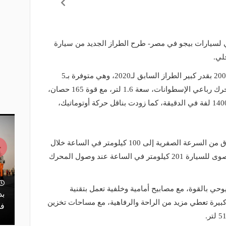
 لسيارات بيجو في مصر- طرح الطراز الجديد من سيارة
ويشبه الموديل الجديد من سيارة بيجو 2008 بقدر كبير الطراز السابق لـ2020، وهي متوفرة بـ5
فئات مختلفة، وتعتمد في السير على محرك رباعي الإسطوانات، سعة 1.6 لتر، مع قوة 165 حصان،
والعزم الأقصى للدوران 240 نيوتن عند 1400 لفة في الدقيقة، كما زودت بناقل حركة أوتوماتيك،
ويمكن لمحرك السيارة الفرنسية الإنطلاق من السرعة الصفرية إلى 100 كيلومتر في الساعة خلال
8.9 ثانية فقط، وتبلغ سرعة السيارة القصوى للسيارة 201 كيلومتر في الساعة عند وصول المحرك
ة بمحور محمد
منذ يوم
وحي بالقوة، مع مصابيح أمامية وخلفية تعمل بتقنية
تفاصيل والطرق
إصدار اللائحة التنفيذية لنشاط نقل
بد
حة كبيرة تعطي مزيد من الراحة والرفاهية، مع مساحات تخزين
البضائع بالدراجات الآلية
في