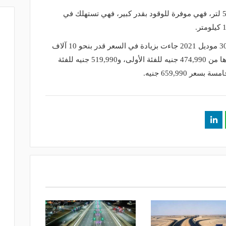
ويمكن لخزان الوقود أن يستوعب نحو 53 لتر، فهي موفرة للوقود بقدر كبير، فهي تستهلك في
أما فيما يخص الأسعار، فسيارة بيجو 3008 موديل 2021 جاءت بزيادة في السعر قدر بنحو 10 آلاف
جنيهاً، مقارنة بموديل 2020، لتبدأ أسعارها من 474,990 جنيه للفئة الأولى، و519,990 جنيه للفئة