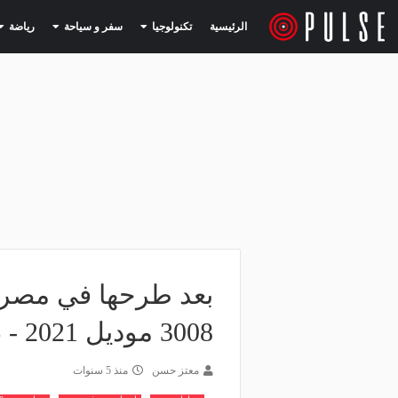
(current)
(current)
الرئيسية
تكنولوجيا
سفر و سياحة
رياضة
بعد طرحها في مصر..
3008 موديل 2021 - صور
معتز حسن
منذ 5 سنوات