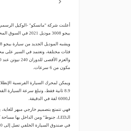
أعلنت شركة "مانسكو" -الوكيل الرسمي
بيجو 3008 موديل 2021 في السوق المحلي.
مكون من 6 سرعات.
لـ6000 لفة في الدقيقة.
منذ 23 ساعة
غلق كلي وتحويلات مروري
منذ 15 ساعة
فهي تتمتع بتصميم خارجي مبهر للغاية، ي
ء تنفيذ أعمال الصيانة لطرق حي الملز
حسين هيكل بالقاهرة (ال
الـLED، جنوط" ومن الداخل بها مسا
 الرياض
البديلة)
في صندوق السيارة الخلفي تصل إلى 510 لتر.