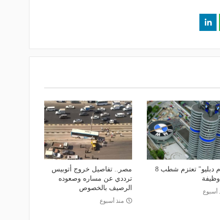
"بي إم دبليو" تعتزم شطب 8
مصر.. تفاصيل خروج أتوبيس
وظيفة
ترددي عن مساره وصعوده
الرصيف بالخصوص
 أسبوع
منذ أسبوع