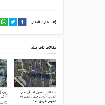
شارك المقال
منذ يوم
منذ 15 ساعة
بتقنيات تسرع الفحص 10 مرات.. الذكاء
إغلاق طريق الخليج بالقط
اصطناعي يدعم صيانة طرق المملكة
على المسارات البديلة
مقالات ذات صلة
بدء تنفيذ جسور تقاطع نجم
الدين الأيوبي ضمن مشروع
آلاف 
تطوير طريق جدة
منذ