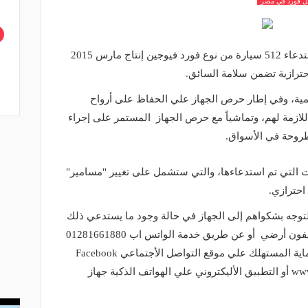
ل فورد في مصر
أعلن جهاز حماية المستهلك المصري استدعاء 512 سيارة من نوع فورد فيوجين إنتاج مارس 2015
لمية، وفي إطار حرص الجهاز علي الحفاظ على أرواح
للازمة لهم، وتماشياً مع حرص الجهاز المستمر على إجراء
روحة في الأسواق.
ات التي تم استدعاءها، والتي ستشمل على تغيير "مسامير"
احترازي.
التوجه بشكواهم إلى الجهاز في حالة وجود ما يستدعي ذلك
من خلال الخط الساخن19588 من أي تليفون أرضي أو عن طريق خدمة الواتس اب 01281661880
أو عن طريق الصفحة الرسمية لجهاز حماية المستهلك علي موقع التواصل الأجتماعي Facebook
،الموقع الألكتروني للجهاز www.cpa.gov.eg أو التطبيق الأليكتروني علي الهواتف الذكية جهاز