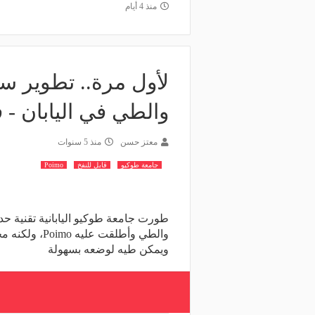
منذ 4 أيام
لأول مرة.. تطوير سك
والطي في اليابان - ف
معتز حسن
منذ 5 سنوات
جامعة طوكيو
قابل للنفخ
Poimo
طورت جامعة طوكيو اليابانية تقنية حدي
ويمكن طيه لوضعه بسهولة