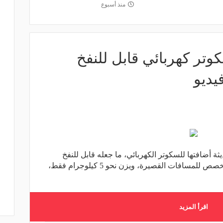
منذ أسبوع
وتر كهربائي قابل للنفخ
يديو
ثة أضافتها للسكوتر الكهربائي، ما جعله قابل للنفخ
والطي وأطلقت عليه Poimo، ولكنه مخصص للمسافات القصيرة، ويزن نحو 5 كيلوجرام فقط،
اقرأ المزيد