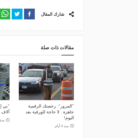
شارك المقال
مقالات ذات صلة
"المرور": رخصتك الرقمية
جاهزة.. لا حاجة للورقية بعد
آلاف 
اليوم!
منذ
منذ 4 أيام