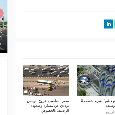
منذ يوم
يف.. تعرف
بتقنيات تسرع الفحص 10 مرات.. الذكاء
إغ
الاصطناعي يدعم صيانة طرق المملكة
عل
"بي إم دبليو" تعتزم شطب 8
مصر.. تفاصيل خروج أتوبيس
وظيفة
ترددي عن مساره وصعوده
الرصيف بالخصوص
 أسبوع