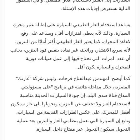
السيارات إلى السير باستخدام الغاز الطبيعي، و في السطور
التالية نستعرض إجابات هذه الإسئلة.
يساعد استخدام الغاز الطبيعي للسيارة على إطالة عمر محرك
السيارة، وذلك لأنه يعطي اهتزازات أقل، ويساعد على رفع
كفاءة المحرك، كما يعتبر الغاز الطبيعي أكثر أمانًا من البنزين،
لأنه سريع الانتشار، ورائحته غير نفاذة بنفس قوة البنزين، بجانب
أن عدد المرات التي تحتاج فيها إلى عمل صيانات دورية
للمحرك والسيارة يكون أقل.
كما أوضح المهندس عبدالفتاح فرحات، رئيس شركة "غازتك"
المصرية، خلال مداخلة هاتفية في برنامج "على مسؤوليتي
المذاع قناة صدى البلد، إن جودة السيارات الحديثة مناسبة
لاستخدام الغاز ولا تختلف عن البنزين، وتحويلها إلى غاز سيكون
أفضل للمحرك، على عكس الطرازات القديمة من السيارات،
وتابع إن السيارة التي تعمل بنظامي الغاز والبنزين بعد عملية
التحويل سيكون التحويل عبر مفتاح داخل السيارة.