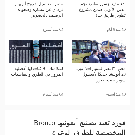
بدء تنفيذ جسور تقاطع نجم
مصر.. تفاصيل خروج أتوبيس
الدين الأيوبي ضمن مشروع
ترددي عن مساره وصعوده
تطوير طريق جدة
الرصيف بالخصوص
منذ 6 أيام
منذ أسبوع
مصر.."النصر للسيارات" تورد
لسلامتك.. 9 فئات لها أفضلية
20 أتوبيسًا جديدًا لأسطول
المرور في الطرق والتقاطعات
سوبر جيت- صور
منذ أسبوع
منذ أسبوع
فورد تعيد تصنيع أيقونتها Bronco
المخصصة للطرق الوعرة