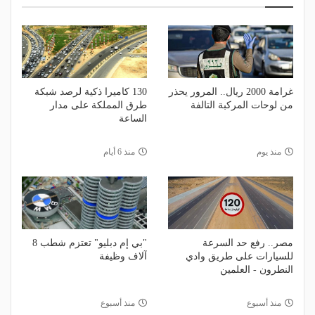
غرامة 2000 ريال.. المرور يحذر
130 كاميرا ذكية لرصد شبكة
من لوحات المركبة التالفة
طرق المملكة على مدار
الساعة
منذ يوم
منذ 6 أيام
مصر.. رفع حد السرعة
"بي إم دبليو" تعتزم شطب 8
للسيارات على طريق وادي
آلاف وظيفة
النطرون - العلمين
منذ أسبوع
منذ أسبوع