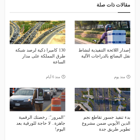
مقالات ذات صلة
إصدار اللائحة التنفيذية لنشاط
130 كاميرا ذكية لرصد شبكة
نقل البضائع بالدراجات الآلية
طرق المملكة على مدار
الساعة
منذ يوم
منذ 6 أيام
بدء تنفيذ جسور تقاطع نجم
"المرور": رخصتك الرقمية
الدين الأيوبي ضمن مشروع
جاهزة.. لا حاجة للورقية بعد
تطوير طريق جدة
اليوم!