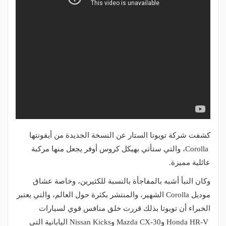
كشفت شركة تويوتا الستار عن النسخة الجديدة من أيقونتها
Corolla، والتي ستأتي بهيكل كروس أوفر يجعل منها مركبة
عائلية مميزة.
وكان النبأ أشبه بالمفاجأة بالنسبة للكثيرين، وخاصة عشاق
موديل Corolla الشهير، والمنتشر بكثرة حول العالم، والتي يعتبر
الخبراء أن تويوتا بذلك قررت خلق منافس قوي لسيارات
Honda HR-V وMazda CX-30 وNissan Kicks اليابانية التي