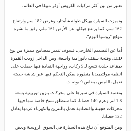
تعتبر من بين أكثر مركبات الكروس أوفر مبيعًا في العالم.
وتميزت السيارة بهيكل طوله 4 أمتار، وعرض 182 سم وارتفاع
162 سم، كما يرتفع هيكلها عن الأرض 161 ملم، وفق ما نشره
موقع "روسيا اليوم".
أما عن التصميم الخارجي، فسوف تتميز بمصابيح مميزة من نوع
LED، وفتحة سقف بانورامية واسعة، ومن الداخل زودت القمرة
بمقاعد جلدية تتسع لـ 5 ركاب، وواجهة القيادة فيها حصلت على
أنظمة مولتيميديا متطورة يمكن التحكم فيها عبر شاشة حديثة
تعمل باللمس بمقاس 9 بوصات.
وتعتمد السيارة في سيرها على محركات بنزين توربينية بسعة
1.8 لتر وعزم 140 حصانا، كما ستطلق نسخ خاصة منها فيها
محركات هجينة واقتصادية تعمل بالبنزين والكهرباء عزمها يعادل
122 حصانا.
ومن المتوقع أن تباع هذه السيارة في السوق الروسية وبعض