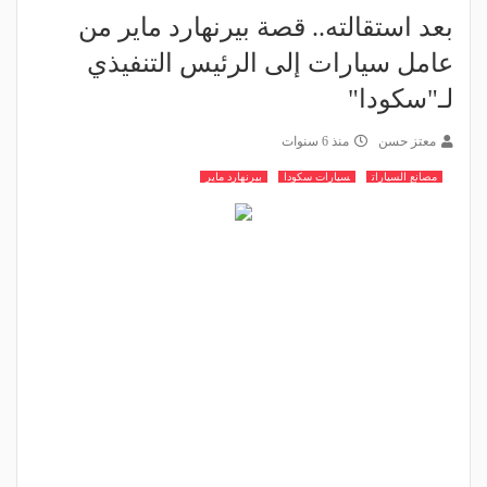
بعد استقالته.. قصة بيرنهارد ماير من
عامل سيارات إلى الرئيس التنفيذي
لـ"سكودا"
معتز حسن
منذ 6 سنوات
مصانع السيارات
سيارات سكودا
بيرنهارد ماير