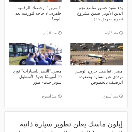
بدء تنفيذ جسور تقاطع نجم
"المرور": رخصتك الرقمية
الدين الأيوبي ضمن مشروع
جاهزة.. لا حاجة للورقية بعد
تطوير طريق جدة
اليوم!
منذ 5 أيام
منذ 6 أيام
مصر.. تفاصيل خروج أتوبيس
مصر.."النصر للسيارات" تورد
ترددي عن مساره وصعوده
20 أتوبيسًا جديدًا لأسطول
الرصيف بالخصوص
سوبر جيت- صور
منذ أسبوع
منذ أسبوع
إيلون ماسك يعلن تطوير سيارة ذاتية