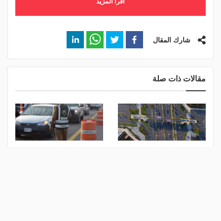
اقرأ المزيد
شارك المقال
مقالات ذات صلة
بدء تنفيذ جسور تقاطع نجم
"المرور": رخصتك الرقمية
الدين الأيوبي ضمن مشروع
جاهزة.. لا حاجة للورقية بعد
تطوير طريق جدة
اليوم!
منذ 5 أيام
منذ 6 أيام