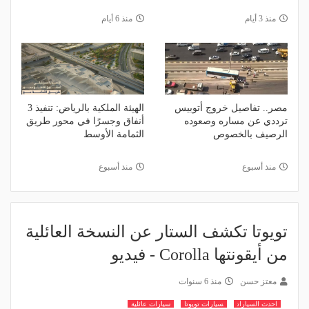
منذ 3 أيام
منذ 6 أيام
مصر.. تفاصيل خروج أتوبيس
الهيئة الملكية بالرياض: تنفيذ 3
ترددي عن مساره وصعوده
أنفاق وجسرًا في محور طريق
الرصيف بالخصوص
الثمامة الأوسط
منذ أسبوع
منذ أسبوع
تويوتا تكشف الستار عن النسخة العائلية
من أيقونتها Corolla - فيديو
معتز حسن
منذ 6 سنوات
احدث السيارات
سيارات تويوتا
سيارات عائلية