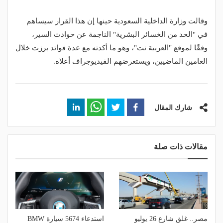
وقالت وزارة الداخلية السعودية حينها إن هذا القرار سيساهم
في "الحد من الخسائر البشرية" الناجمة عن حوادث السير،
وفقًا لموقع "العربية نت"، وهو ما أكدته مع عدة فوائد برزت خلال
العامين الماضيين، ويستعرضهم الفيديوجراف أعلاه.
شارك المقال
مقالات ذات صلة
مصر.. غلق شارع 26 يوليو
استدعاء 5674 سيارة BMW