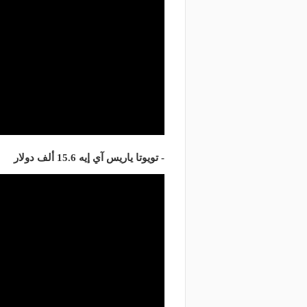
منذ ساعتين
منذ يوم
لاق طريق الخليج بالقطيف.. تعرف
ب
ى المسارات البديلة
الاصطناعي يدعم صيانة ط
- تويوتا ياريس آي إيه 15.6 ألف دولار