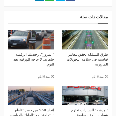
مقالات ذات صلة
طرق المملكة تحقق معايير
"المرور": رخصتك الرقمية
قياسية في سلامة التحويلات
جاهزة.. لا حاجة للورقية بعد
المرورية
اليوم!
منذ 6 أيام
منذ 6 أيام
"بورشه" للسيارات تعتزم
إنجاز 50% من جسر تقاطع
شطب 5 آلاف وظيفة
"الثمامة" مع "العليا" بالرياض-