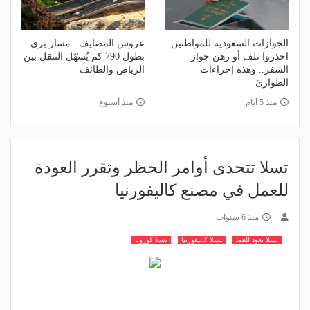
الجوازات السعودية للمواطنين:
عروس المصايف.. مسار بري
احذروا تلف أو رهن جواز
بطول 790 كم يُسهّل التنقل بين
السفر.. وهذه إجراءات
الرياض والطائف
الطوارئ
منذ 5 أيام
منذ أسبوع
تسلا تتحدى أوامر الحظر وتقرر العودة
للعمل في مصنع كاليفورنيا
منذ 6 سنوات
تسلا تعود للعمل
تسلا كاليفورنيا
تسلا كورونا