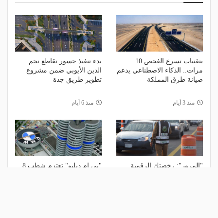
بتقنيات تسرع الفحص 10
بدء تنفيذ جسور تقاطع نجم
مرات.. الذكاء الاصطناعي يدعم
الدين الأيوبي ضمن مشروع
صيانة طرق المملكة
تطوير طريق جدة
منذ 3 أيام
منذ 6 أيام
"المرور": رخصتك الرقمية
"بي إم دبليو" تعتزم شطب 8
جاهزة.. لا حاجة للورقية بعد
آلاف وظيفة
اليوم!
منذ 6 أيام
منذ أسبوع