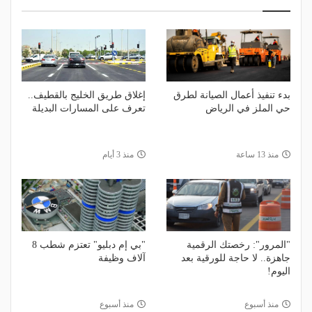
بدء تنفيذ أعمال الصيانة لطرق
إغلاق طريق الخليج بالقطيف..
حي الملز في الرياض
تعرف على المسارات البديلة
منذ 13 ساعة
منذ 3 أيام
"المرور": رخصتك الرقمية
"بي إم دبليو" تعتزم شطب 8
جاهزة.. لا حاجة للورقية بعد
آلاف وظيفة
اليوم!
منذ أسبوع
منذ أسبوع