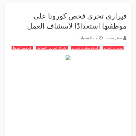
فيراري تجري فحص كورونا على
موظفيها استعدادًا لاستئناف العمل
معتز محمد
منذ 6 سنوات
سيارات فيراري
أحدث سيارات فيراري
شركة فيراري الإيطالية
فيروس كورونا