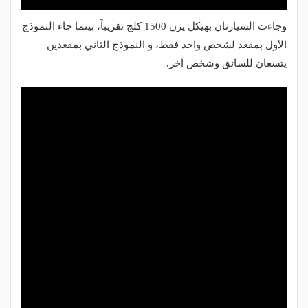
وجاءت السيارتان بهيكل يزن 1500 كلج تقريباً، بينما جاء النموذج
الأول بمقعد لشخص واحد فقط، و النموذج الثاني بمقعدين
يتسعان للسائق وشخص آخر
.