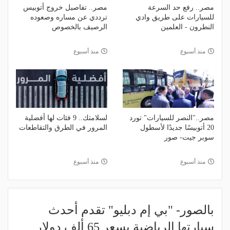
مصر.. رفع حد السرعة
مصر.. تفاصيل خروج أتوبيس
للسيارات على طريق وادي
ترددي عن مساره وصعوده
النطرون - العلمين
الرصيف بالخصوص
منذ أسبوع
منذ أسبوع
مصر.."النصر للسيارات" تورد
لسلامتك.. 9 فئات لها أفضلية
20 أتوبيسًا جديدًا لأسطول
المرور في الطرق والتقاطعات
سوبر جيت- صور
منذ أسبوع
منذ أسبوع
بالصور- "بي إم دبليو" تقدم أحدث
سيارتها الرياضية بسعر 65 ألف دولار