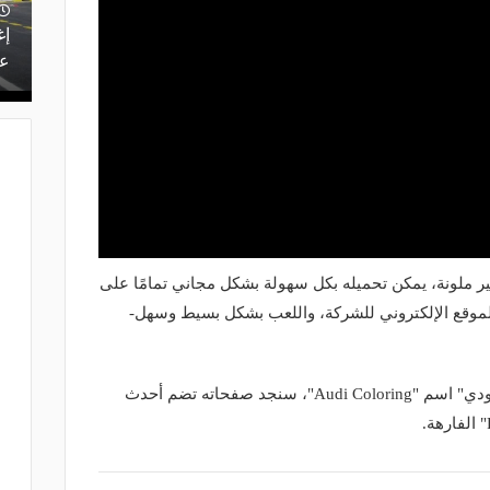
إغ
عل
الأطفال على 13 سيارة غير ملونة، يمكن تحميله بكل سهولة بشكل مجاني تمامًا على
 الموقع الإلكتروني للشركة، واللعب بشكل بسيط وسهل-
وبالنظر داخل الكتاب الذي اختارت له "أودي" اسم "Audi Coloring"، سنجد صفحاته تضم أحدث