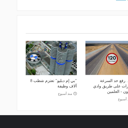
 رفع حد السرعة
"بي إم دبليو" تعتزم شطب 8
رات على طريق وادي
آلاف وظيفة
ن - العلمين
منذ أسبوع
 أسبوع