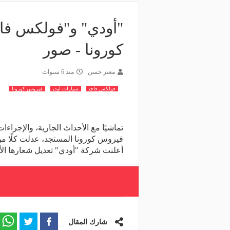
"أودي" و"فولكس فا
كورونا - صور
معتز حسن
منذ 6 سنوات
فولكس فاجن
سيارات اودي
فيروس كورونا
تماشيًا مع الأحداث الجارية، والإجراءا
فيروس كورونا المستجد، عدلت كلًا م
أعلنت شركة "أودي" تعديل شعارها الأ
شارك المقال