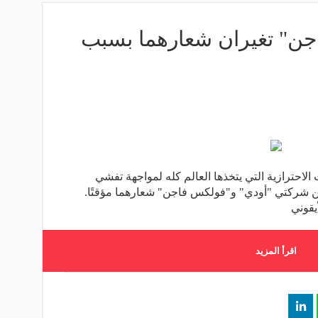
جن" تغيران شعارهما بسبب
ت الاحترازية التي يتخذها العالم كله لمواجهة تفشي
ن شركتي "أودي" و"فولكس فاجن" شعارهما مؤقتًا.
يقوني
اقرأ المزيد