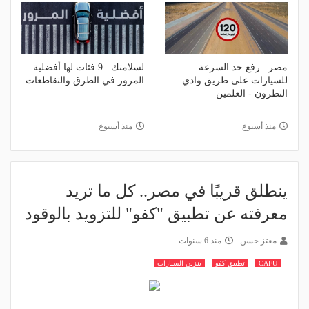
مصر.. رفع حد السرعة
لسلامتك.. 9 فئات لها أفضلية
للسيارات على طريق وادي
المرور في الطرق والتقاطعات
النطرون - العلمين
منذ أسبوع
منذ أسبوع
ينطلق قريبًا في مصر.. كل ما تريد
معرفته عن تطبيق "كفو" للتزويد بالوقود
معتز حسن
منذ 6 سنوات
CAFU
تطبيق كفو
بنزين السيارات