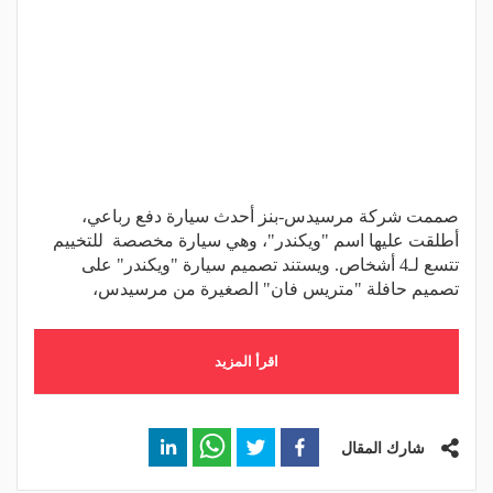
صممت شركة مرسيدس-بنز أحدث سيارة دفع رباعي،
أطلقت عليها اسم "ويكندر"، وهي سيارة مخصصة للتخييم
تتسع لـ4 أشخاص. ويستند تصميم سيارة "ويكندر" على
تصميم حافلة "متريس فان" الصغيرة من مرسيدس،
اقرأ المزيد
شارك المقال