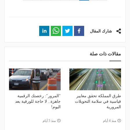
شارك المقال
مقالات ذات صلة
طرق المملكة تحقق معايير
"المرور": رخصتك الرقمية
قياسية في سلامة التحويلات
جاهزة.. لا حاجة للورقية بعد
المرورية
اليوم!
منذ 4 أيام
منذ 5 أيام