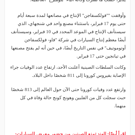
وأوقفت ""فولكسفاجن" الإنتاج في مصانعها لمدة سبعة أيام
حتى يوم 17 فبراير، باستثناء مصنع واحد في شنجهاي، الذي
سيستأنف الإنتاج في الموعد المحدد في 10 فبراير، وسيستأنف
أيضًا معظم إنتاج السيارات في شركة "فاو- فولكسفاجن
أوتوموتيف" في نفس التاريخ أيضًا، في حين أنه لم يفتح مصنعها
في تيانجين حتى 17 فبراير.
وكانت السلطات الصينية أعلنت الأحد، ارتفاع عدد الوفيات جراء
الإصابة بفيروس كورونا إلى 811 شخصًا داخل البلاد.
وارتفع عدد وفيات كورونا حتى الآن حول العالم إلى 813 شخصًا
حبث سجلت كل من الفلبين وهونج كونج حالة وفاة في كل
منهما.
اقرأ أيضًا: الهند تمنع الصينين من حضور معرض للسيارات: