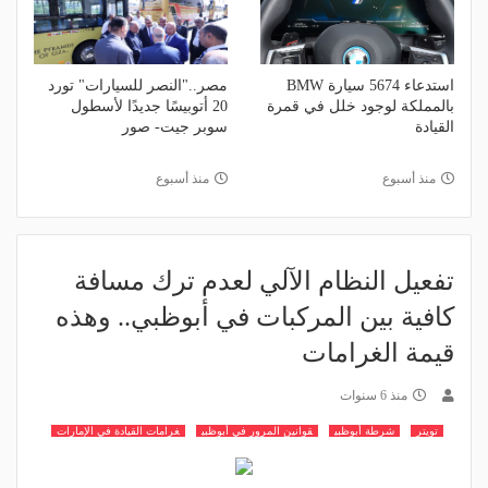
استدعاء 5674 سيارة BMW
مصر.."النصر للسيارات" تورد
بالمملكة لوجود خلل في قمرة
20 أتوبيسًا جديدًا لأسطول
القيادة
سوبر جيت- صور
منذ أسبوع
منذ أسبوع
تفعيل النظام الآلي لعدم ترك مسافة
كافية بين المركبات في أبوظبي.. وهذه
قيمة الغرامات
منذ 6 سنوات
تويتر
شرطة أبوظبي
قوانين المرور في أبوظبي
غرامات القيادة في الإمارات