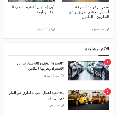
مصر.. رفع حد السرعة
"بي إم دبليو" تعتزم شطب 8
للسيارات على طريق وادي
آلاف وظيفة
النطرون - العلمين
منذ أسبوع
منذ أسبوع
الأكثر مشاهدة
1
"التجارة" توقف وكالة سيارات عن
الاستيراد وتغرمها 8 ملايين
منذ 12 ساعة
2
بدء تنفيذ أعمال الصيانة لطرق حي الملز
في الرياض
منذ يوم