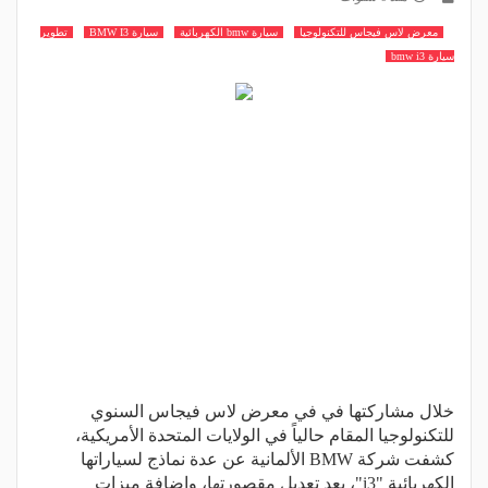
معرض لاس فيجاس للتكنولوجيا
سيارة bmw الكهربائية
سيارة BMW I3
تطوير
سيارة bmw i3
خلال مشاركتها في في معرض لاس فيجاس السنوي
للتكنولوجيا المقام حالياً في الولايات المتحدة الأمريكية،
كشفت شركة BMW الألمانية عن عدة نماذج لسياراتها
الكهربائية "i3"، بعد تعديل مقصورتها، وإضافة ميزات