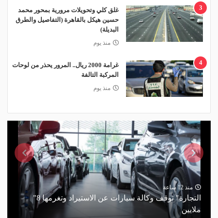
3
غلق كلي وتحويلات مرورية بمحور محمد
حسين هيكل بالقاهرة (التفاصيل والطرق
البديلة)
منذ يوم
4
غرامة 2000 ريال.. المرور يحذر من لوحات
المركبة التالفة
منذ يوم
منذ 12 ساعة
"التجارة" توقف وكالة سيارات عن الاستيراد وتغرمها 8
ملايين