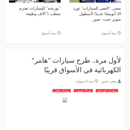
مصر.."النصر للسيارات" تورد
"بورشه" للسيارات تعتزم
20 أتوبيسًا جديدًا لأسطول
شطب 5 آلاف وظيفة
سوبر جيت- صور
منذ أسبوع
منذ أسبوع
لأول مرة.. طرح سيارات "هامر"
الكهربائية في الأسواق قريبًا
معتز حسن
منذ 6 سنوات
سيارات كهربائية
جنرال موتورز
سيارات هامر