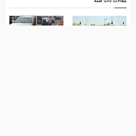
مقالات ذات صلة
إغلاق طريق الخليج بالقطيف..
"المرور": رخصتك الرقمية
تعرف على المسارات البديلة
جاهزة.. لا حاجة للورقية بعد
اليوم!
منذ يوم
منذ 5 أيام
مصر.. تفاصيل خروج أتوبيس
"بورشه" للسيارات تعتزم
ترددي عن مساره وصعوده
شطب 5 آلاف وظيفة
الرصيف بالخصوص
منذ أسبوع
منذ أسبوع