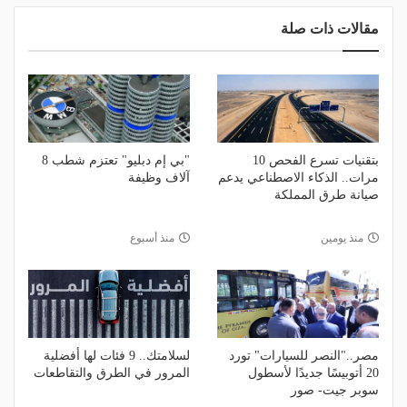
مقالات ذات صلة
بتقنيات تسرع الفحص 10
"بي إم دبليو" تعتزم شطب 8
مرات.. الذكاء الاصطناعي يدعم
آلاف وظيفة
صيانة طرق المملكة
منذ يومين
منذ أسبوع
مصر.."النصر للسيارات" تورد
لسلامتك.. 9 فئات لها أفضلية
20 أتوبيسًا جديدًا لأسطول
المرور في الطرق والتقاطعات
سوبر جيت- صور