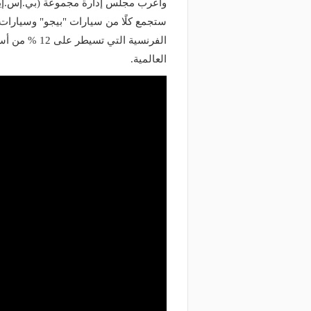
وأعرب مجلس إدارة مجموعة (بي.إس.إيه)
ستجمع كلًا من سيارات "بيجو" وسيارات "
الفرنسية التي
العالمية.
منذ يوم
منذ 10 ساعات
بتقنيات تسرع الفحص 10 مرات.. الذكاء
إغلاق طريق الخليج بالقط
اصطناعي يدعم صيانة طرق المملكة
على المسارات البديلة