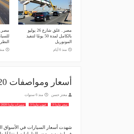
مصر.. غلق شارع 26 يوليو
مصر..
بالكامل لمدة 50 يومًا لتنفيذ
للسيا
المونوريل
النطرو
منذ 6 أيام
منذ 6 أي
أسعار ومواصفات Mazda 3 2020 في مصر - صور
معتز حسن
منذ 6 سنوات
سعر مازدا 3
عيوب مازدا 3
مميزات مازدا 2020
شهدت أسعار السيارات في الأسواق الم
فيما شهدت بعض الطرازات ارتفاعًا طفي