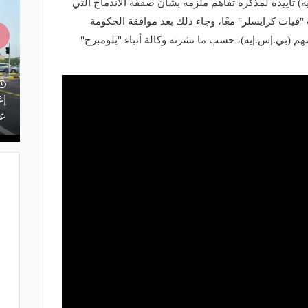
 تأييده لمذكرة تفاهم ملزمة بشان صفقة الاندماج التي
فيات كرايسلر" معًا، وجاء ذلك بعد موافقة الحكومة
 تسيطر على 12 % من أسهم (بي.إس.إيه)، حسب ما نشرته وكالة أنباء "بلومبرج"
منذ يوم
يف.. تعرف
بتقنيات تسرع الفحص 10 مرات.. الذكاء
إغ
الاصطناعي يدعم صيانة طرق المملكة
عل