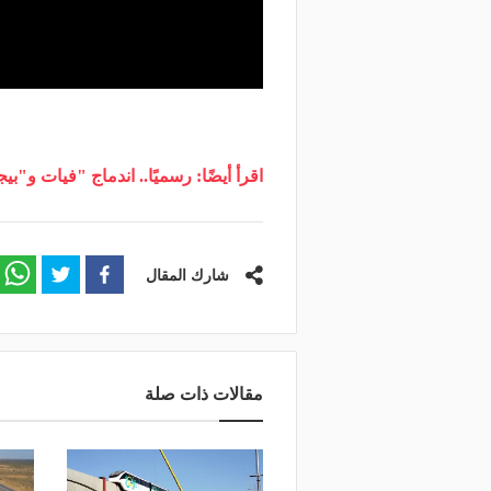
اقرأ أيضًا: رسميًا.. اندماج "فيات و"بيجو" في ا
شارك المقال
مقالات ذات صلة