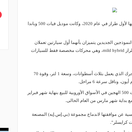
أعلنت شركة "فيات" الشهيرة عن تصنيعها لأول طراز في عام 2020، وكانت موديل فيات 500 وباندا
نموذجين الجديدين يتميزان بأنهما أول سيارتين تعملان
بمحركين من النوع الكهربائي والهجين طراز mild hybrid، وهي محركات مخصصة فقط للسيارات
وجاءت كلًا من السيارتين بنفس نوع المحرك الذي يعمل بثلاث أسطوانات، وسعة 1 لتر، وقوة 70
ن، وناقل سرعة 6 مراحل.
ومن المقرر أن تطرح الشركة طراز فيات 500 الهجين في الأسواق الأوروبية للبيع بنهاية شهر فبراير
مع بداية شهر مارس من العام الحالى.
سية عن موافقتها لاندماج مجموعة (بي.إس.إيه) المصنعة
 كرايسلر".