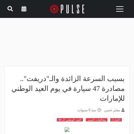
Toggle
navigation
بسبب السرعة الزائدة والـ"دريفت"..
مصادرة 47 سيارة في يوم العيد الوطني
للإمارات
معتز حسن
منذ 6 سنوات
الامارات
مخالفات السير
العيد الوطني الـ 48