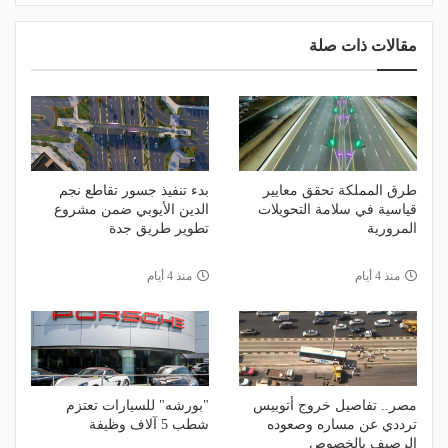
مقالات ذات صلة
طرق المملكة تحقق معايير
بدء تنفيذ جسور تقاطع نجم
قياسية في سلامة التحويلات
الدين الأيوبي ضمن مشروع
المرورية
تطوير طريق جدة
منذ 4 أيام
منذ 4 أيام
مصر.. تفاصيل خروج أتوبيس
"بورشه" للسيارات تعتزم
ترددي عن مساره وصعوده
شطب 5 آلاف وظيفة
الرصيف بالخصوص