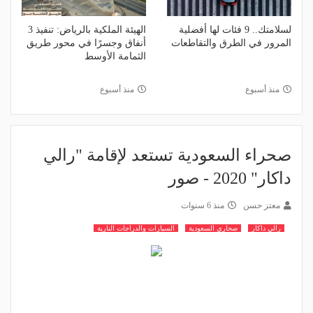
لسلامتك.. 9 فئات لها أفضلية
الهيئة الملكية بالرياض: تنفيذ 3
المرور في الطرق والتقاطعات
أنفاق وجسرًا في محور طريق
الثمامة الأوسط
منذ أسبوع
منذ أسبوع
صحراء السعودية تستعد لإقامة "رالي
داكار" 2020 - صور
معتز حسن
منذ 6 سنوات
رالي داكار
صحاري السعودية
السيارات والدراجات النارية