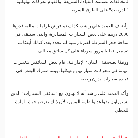
لمخالفات تضمنت القيادة السريعة، والقيام بحركات بهلوانية
"الدريفت" على الطرق السريعة.
وأضاف العميد علي راشد، كذلك تم فرض غرامات مالية قدرها
2000 درهم على بعض السيارات المصادرة، والتي ستبقى في
ساحة حجز الشرطة لفترة زمنية لم تحدد بعد، كذلك أيضًا تم
تسجيل نقاط مرور سوداء على كل سائق مخالف.
ووفقًا لصحيفة "البيان" الإماراتية، قام بعض السائقين بتغييرات
مهمة في محركات سياراتهم وهيكلها، بينما شارك البعض في
قيادة سيارات بدون رخصة.
وأكد العميد على راشد أنه لا تهاون مع "سائقي السيارات" الذين
يستهزأون بقواعد وأنظمة المرور، لأن ذلك يعرض حياة المارة
للخطر.