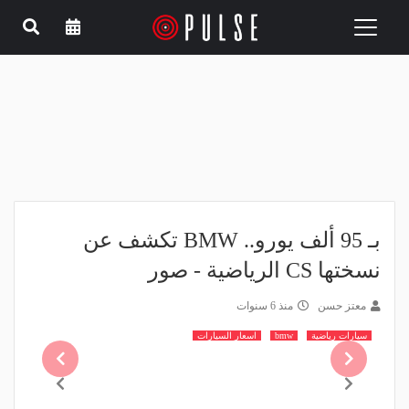
Toggle
navigation
بـ 95 ألف يورو.. BMW تكشف عن
نسختها CS الرياضية - صور
معتز حسن
منذ 6 سنوات
سيارات رياضية
bmw
اسعار السيارات