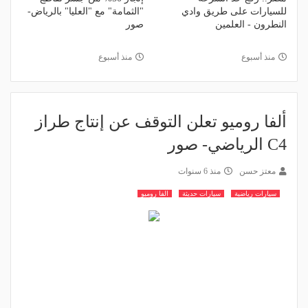
للسيارات على طريق وادي
"الثمامة" مع "العليا" بالرياض-
النطرون - العلمين
صور
منذ أسبوع
منذ أسبوع
ألفا روميو تعلن التوقف عن إنتاج طراز
C4 الرياضي- صور
معتز حسن
منذ 6 سنوات
سيارات رياضية
سيارات حديثة
الفا روميو