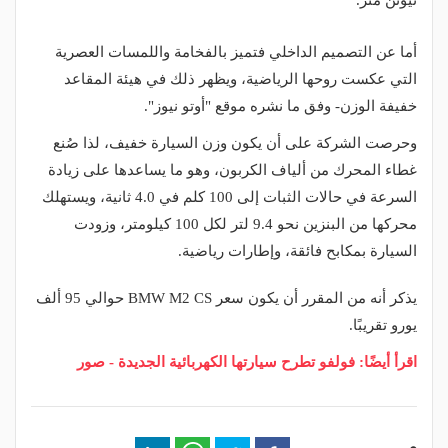
نيوتن متر.
أما عن التصميم الداخلي فتميز بالفخامة واللمسات العصرية
التي عكست روحها الرياضية، ويظهر ذلك في هيئة المقاعد
خفيفة الوزن- وفق ما نشره موقع "أوتو نيوز".
وحرصت الشركة على أن يكون وزن السيارة خفيف، لذا صُنع
غطاء المحرك من ألياف الكربون، وهو ما يساعدها على زيادة
السرعة في حالات الثبات إلى 100 كلم في 4.0 ثانية، ويستهلك
محركها من البنزين نحو 9.4 لتر لكل 100 كيلومتر، وزودت
السيارة بمكابح فائقة، وإطارات رياضية.
يذكر أنه من المقرر أن يكون سعر BMW M2 CS حوالي 95 ألف
يورو تقريبًا.
اقرأ أيضًا: فولفو تطرح سيارتها الكهربائية الجديدة - صور