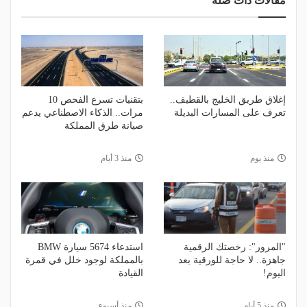
مقالات ذات صلة
إغلاق طريق الخليج بالقطيف..
بتقنيات تسرع الفحص 10
تعرف على المسارات البديلة
مرات.. الذكاء الاصطناعي يدعم
صيانة طرق المملكة
منذ يوم
منذ 3 أيام
"المرور": رخصتك الرقمية
استدعاء 5674 سيارة BMW
جاهزة.. لا حاجة للورقية بعد
بالمملكة لوجود خلل في قمرة
اليوم!
القيادة
منذ 5 أيام
منذ أسبوع