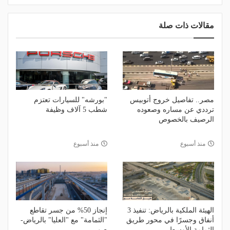
مقالات ذات صلة
مصر.. تفاصيل خروج أتوبيس
"بورشه" للسيارات تعتزم
ترددي عن مساره وصعوده
شطب 5 آلاف وظيفة
الرصيف بالخصوص
منذ أسبوع
منذ أسبوع
الهيئة الملكية بالرياض: تنفيذ 3
إنجاز 50% من جسر تقاطع
أنفاق وجسرًا في محور طريق
"الثمامة" مع "العليا" بالرياض-
الثمامة الأوسط
صور