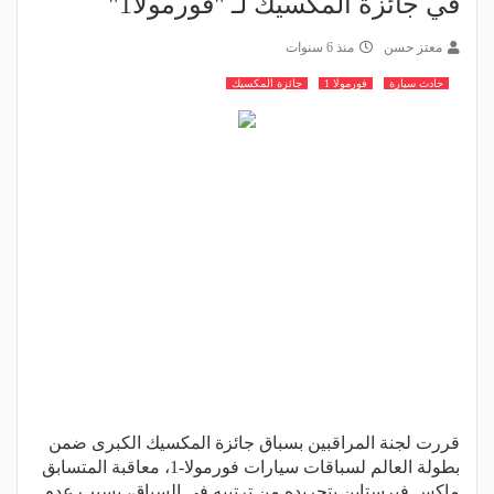
في جائزة المكسيك لـ "فورمولا1"
معتز حسن
منذ 6 سنوات
حادث سيارة
فورمولا 1
جائزة المكسيك
قررت لجنة المراقبين بسباق جائزة المكسيك الكبرى ضمن
بطولة العالم لسباقات سيارات فورمولا-1، معاقبة المتسابق
ماكس فيرستابن بتجريده من ترتيبه في السباق، بسبب عدم