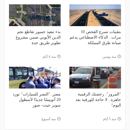
بتقنيات تسرع الفحص 10
بدء تنفيذ جسور تقاطع نجم
مرات.. الذكاء الاصطناعي يدعم
الدين الأيوبي ضمن مشروع
صيانة طرق المملكة
تطوير طريق جدة
منذ يومين
منذ 4 أيام
"المرور": رخصتك الرقمية
مصر.."النصر للسيارات" تورد
جاهزة.. لا حاجة للورقية بعد
20 أتوبيسًا جديدًا لأسطول
اليوم!
سوبر جيت- صور
منذ 5 أيام
منذ أسبوع