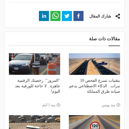
شارك المقال
مقالات ذات صلة
بتقنيات تسرع الفحص 10
"المرور": رخصتك الرقمية
مرات.. الذكاء الاصطناعي يدعم
جاهزة.. لا حاجة للورقية بعد
صيانة طرق المملكة
اليوم!
منذ يومين
منذ 5 أيام