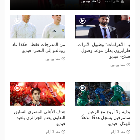
علي أحمد
منذ يومين
بـ "الأهرامات" وطبول الأتراك..
من المدرجات فقط.. هكذا عاد
طرابزون يعلن موعد وصول
رونالدو إلى النصر- فيديو
صلاح- فيديو
منذ يومين
منذ يومين
بداية ولا أروع مع الزعيم..
هدف الأهلي المصري السابق..
سامرفيل يسجل هدفًا مذهلًا
التعاون يضم الجزائري بلعيد-
للهلال- فيديو
فيديو
منذ 3 أيام
منذ 3 أيام