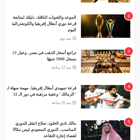
2
الموعد والقنوات الناقلة.. دليلك لمتابعة
قرعة دوري أبطال إفريقيا والكونفدرالية
اليوم
منذ يوم
3
تراجع أسعار الذهب في مصر.. وعيار 21
يسجل 5960 جنيهًا
منذ 12 ساعة
4
قرعة تمهيدي أبطال إفريقيا.. مهمة سهلة لـ
"الزمالك" وعقبة مرتقبة في دور الـ 32
منذ 20 ساعة
5
مالك نادي الخلود: صلاح انتقل للدوري
المناسب.. الدوري السعودي ليس مكانًا
لقضاء إجازة التقاعد