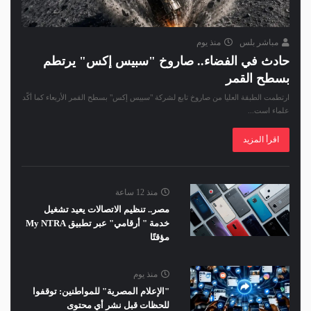
مباشر بلس
منذ يوم
حادث في الفضاء.. صاروخ "سبيس إكس" يرتطم
بسطح القمر
ارتطمت الطبقة العليا من صاروخ تابع لشركة "سبيس إكس" بسطح القمر الأربعاء كما أكّد
علماء است...
اقرأ المزيد
منذ 12 ساعة
مصر.. تنظيم الاتصالات يعيد تشغيل
خدمة " أرقامي" عبر تطبيق My NTRA
مؤقتًا
منذ يوم
"الإعلام المصرية" للمواطنين: توقفوا
للحظات قبل نشر أي محتوى