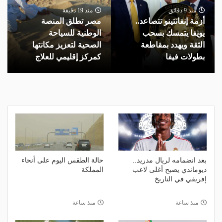
منذ 9 دقائق
منذ 19 دقيقة
أزمة إنفانتينو تتصاعد..
مصر تطلق المنصة
يويفا يتمسك بسحب
الوطنية للسياحة
الثقة ويهدد بمقاطعة
الصحية لتعزيز مكانتها
بطولات فيفا
كمركز إقليمي للعلاج
بعد انضمامه لريال مدريد..
حالة الطقس اليوم على أنحاء
ديوماندي يصبح أغلى لاعب
المملكة
إفريقي في التاريخ
منذ ساعة
منذ ساعة