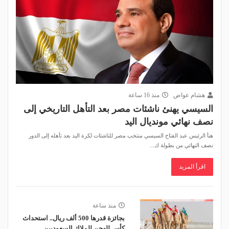
هشام عواض
منذ 16 ساعة
السيسي يهنئ ناشئات مصر بعد التأهل التاريخي إلى
نصف نهائي مونديال اليد
هنأ الرئيس عبد الفتاح السيسي منتخب مصر للناشئات لكرة اليد بعد تأهله إلى الدور
نصف النهائي من بطولة ك...
اقرأ المزيد
منذ ساعة
بجائزة قدرها 500 ألف ريال.. استحداث
كأس للهجن للملاك السعوديين